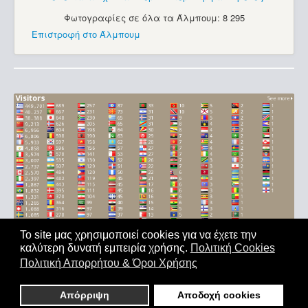
Φωτογραφίες σε όλα τα Άλμπουμ: 8 295
Επιστροφή στο Άλμπουμ
Το site μας χρησιμοποιεί cookies για να έχετε την
καλύτερη δυνατή εμπειρία χρήσης.
Πολιτική Cookies
Αρχική
|
'Οροι Χρήσης
|
Επικοινωνία
Πολιτική Απορρήτου & Όροι Χρήσης
Copyright © 2011-2026. All Rights Reserved - Με επιφύλαξη
παντός δικαιώματος
Απόρριψη
Αποδοχή cookies