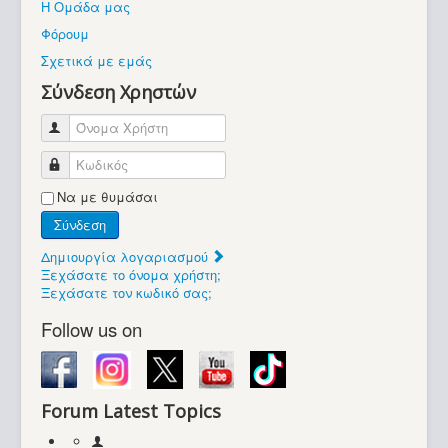
Η Ομάδα μας
Βοήθεια
Φόρουμ
Βρίσκεστε εδώ:
Σχετικά με εμάς
Retrocomputers.gr
Σύνδεση Χρηστών
Όνομα Χρήστη
Κωδικός
Να με θυμάσαι
Σύνδεση
Δημιουργία λογαριασμού
Ξεχάσατε το όνομα χρήστη;
Ξεχάσατε τον κωδικό σας;
Follow us on
Forum Latest Topics