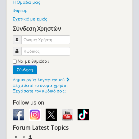
Η Ομάδα μας
Βοήθεια
Φόρουμ
Βρίσκεστε εδώ:
Σχετικά με εμάς
Retrocomputers.gr
Σύνδεση Χρηστών
Όνομα Χρήστη
Κωδικός
Να με θυμάσαι
Σύνδεση
Δημιουργία λογαριασμού
Ξεχάσατε το όνομα χρήστη;
Ξεχάσατε τον κωδικό σας;
Follow us on
Forum Latest Topics