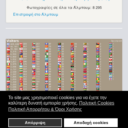
Φωτογραφίες σε όλα τα Άλμπουμ: 8 295
Επιστροφή στο Άλμπουμ
Το site μας χρησιμοποιεί cookies για να έχετε την
καλύτερη δυνατή εμπειρία χρήσης.
Πολιτική Cookies
Αρχική
|
'Οροι Χρήσης
|
Επικοινωνία
Πολιτική Απορρήτου & Όροι Χρήσης
Copyright © 2011-2026. All Rights Reserved - Με επιφύλαξη
παντός δικαιώματος
Απόρριψη
Αποδοχή cookies