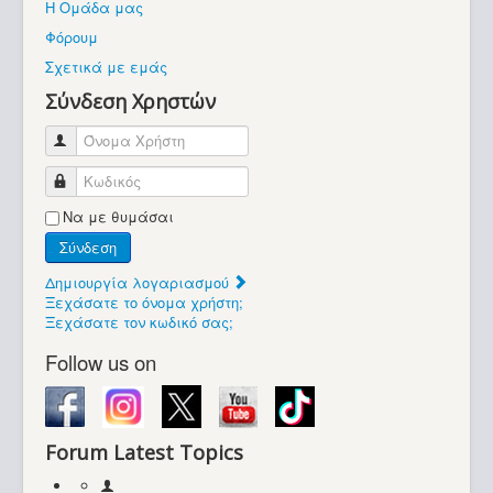
Η Ομάδα μας
Βοήθεια
Φόρουμ
Βρίσκεστε εδώ:
Σχετικά με εμάς
Retrocomputers.gr
Σύνδεση Χρηστών
Όνομα Χρήστη
Κωδικός
Να με θυμάσαι
Σύνδεση
Δημιουργία λογαριασμού
Ξεχάσατε το όνομα χρήστη;
Ξεχάσατε τον κωδικό σας;
Follow us on
Forum Latest Topics