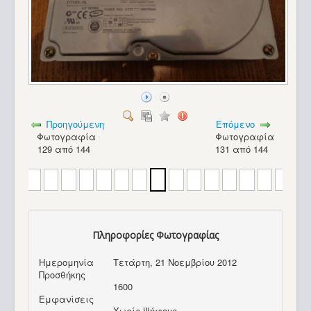
Wicked Pack)
Προηγούμενη
Επόμενο
Φωτογραφία
Φωτογραφία
129 από 144
131 από 144
Πληροφορίες Φωτογραφίας
Ημερομηνία
Τετάρτη, 21 Νοεμβρίου 2012
Προσθήκης
1600
Amiga 600 (The Wild The Weird & The Wicked Pack)_9
Εμφανίσεις
Χωρίς Ψήφους