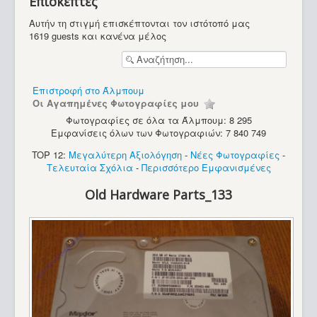
Επισκέπτες
Υπολογιστές
Αυτήν τη στιγμή επισκέπτονται τον ιστότοπό μας
1619 guests και κανένα μέλος
Επιστροφή στο Άλμπουμ
Οι Αγαπημένες Φωτογραφίες μου
Φωτογραφίες σε όλα τα Άλμπουμ: 8 295
Εμφανίσεις όλων των Φωτογραφιών: 7 840 749
TOP 12:
Μεγαλύτερη Αξιολόγηση
-
Νέες Φωτογραφίες
-
Τελευταία Σχόλια
-
Περισσότερο Εμφανισμένες
Old Hardware Parts_133
Commodore Amiga 600 (The Wild The Weird & The