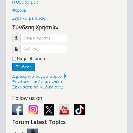
Η Ομάδα μας
Βοήθεια
Φόρουμ
Βρίσκεστε εδώ:
Σχετικά με εμάς
Retrocomputers.gr
Σύνδεση Χρηστών
Όνομα Χρήστη
Κωδικός
Να με θυμάσαι
Σύνδεση
Δημιουργία λογαριασμού
Ξεχάσατε το όνομα χρήστη;
Ξεχάσατε τον κωδικό σας;
Follow us on
Forum Latest Topics