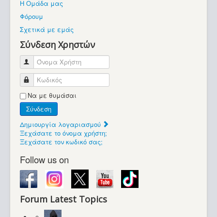
Η Ομάδα μας
Βοήθεια
Φόρουμ
Βρίσκεστε εδώ:
Σχετικά με εμάς
Retrocomputers.gr
Σύνδεση Χρηστών
Όνομα Χρήστη
Κωδικός
Να με θυμάσαι
Σύνδεση
Δημιουργία λογαριασμού
Ξεχάσατε το όνομα χρήστη;
Ξεχάσατε τον κωδικό σας;
Follow us on
Forum Latest Topics