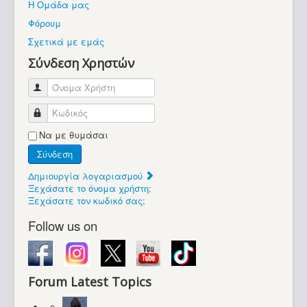
Η Ομάδα μας
Βοήθεια
Φόρουμ
Βρίσκεστε εδώ:
Σχετικά με εμάς
Retrocomputers.gr
Σύνδεση Χρηστών
Όνομα Χρήστη
Κωδικός
Να με θυμάσαι
Σύνδεση
Δημιουργία λογαριασμού
Ξεχάσατε το όνομα χρήστη;
Ξεχάσατε τον κωδικό σας;
Follow us on
Forum Latest Topics