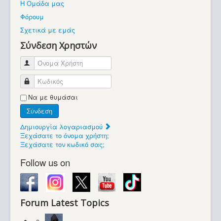
Η Ομάδα μας
Βοήθεια
Φόρουμ
Βρίσκεστε εδώ:
Σχετικά με εμάς
Retrocomputers.gr
Σύνδεση Χρηστών
Όνομα Χρήστη
Κωδικός
Να με θυμάσαι
Σύνδεση
Δημιουργία λογαριασμού
Ξεχάσατε το όνομα χρήστη;
Ξεχάσατε τον κωδικό σας;
Follow us on
Forum Latest Topics