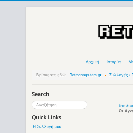
Αρχική
Ιστορία
Μ
Βρίσκεστε εδώ:
Retrocomputers.gr
Συλλογές / P
Search
Αναζήτηση...
Επιστρ
Οι Αγ
Quick Links
Η Συλλογή μου