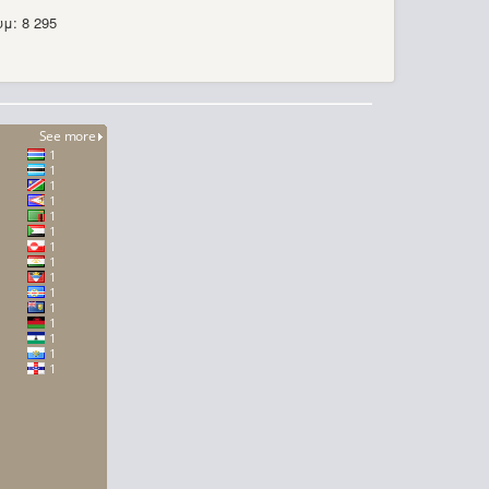
μ: 8 295