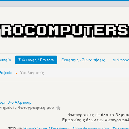
ουσείο
Συλλογές / Projects
Εκθέσεις - Συναντήσεις
Διάφορ
rojects
Υπολογιστές
οφή στο Άλμπουμ
απημένες Φωτογραφίες μου
Φωτογραφίες σε όλα τα Άλμπου
Εμφανίσεις όλων των Φωτογραφιών:
TOP 12:
Μεγαλύτερη Αξιολόγηση
-
Νέες Φωτογραφίες
-
Τελευτα