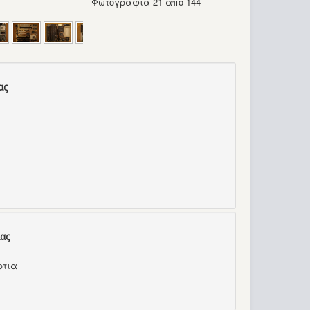
Φωτογραφία 21 από 144
ας
ας
ρτια