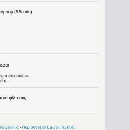
φόρουμ (BBcode)
ραφία
τογραφία ακόμα.
ίτε...
ποιο φίλο σας
ία Σχόλια
-
Περισσότερο Εμφανισμένες