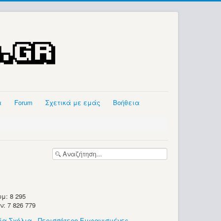
α
Forum
Σχετικά με εμάς
Βοήθεια
μ: 8 295
 7 826 779
ία Σχόλια
-
Περισσότερο Εμφανισμένες