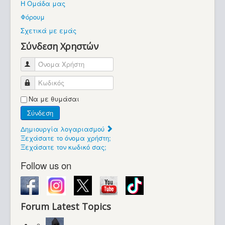
Η Ομάδα μας
Βοήθεια
Φόρουμ
Βρίσκεστε εδώ:
Σχετικά με εμάς
Retrocomputers.gr
Σύνδεση Χρηστών
Όνομα Χρήστη
Κωδικός
Να με θυμάσαι
Σύνδεση
Δημιουργία λογαριασμού
Ξεχάσατε το όνομα χρήστη;
Ξεχάσατε τον κωδικό σας;
Follow us on
Forum Latest Topics