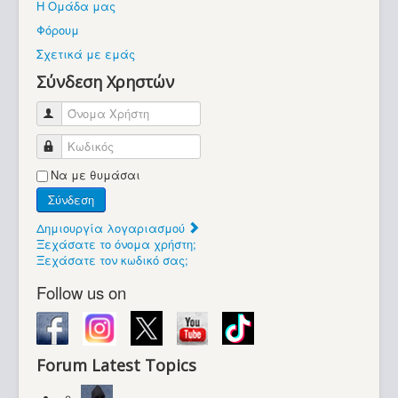
Η Ομάδα μας
Βοήθεια
Φόρουμ
Βρίσκεστε εδώ:
Σχετικά με εμάς
Retrocomputers.gr
Σύνδεση Χρηστών
Όνομα Χρήστη
Κωδικός
Να με θυμάσαι
Σύνδεση
Δημιουργία λογαριασμού
Ξεχάσατε το όνομα χρήστη;
Ξεχάσατε τον κωδικό σας;
Follow us on
Forum Latest Topics