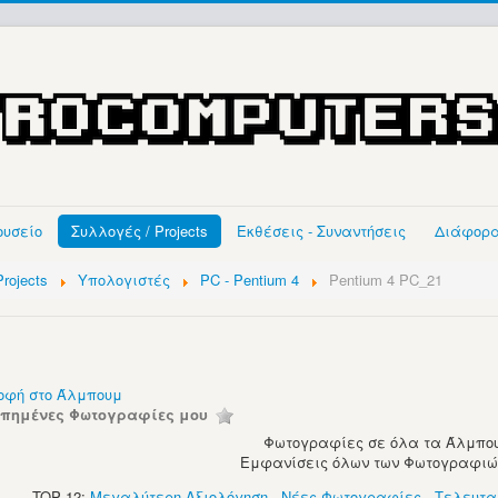
ουσείο
Συλλογές / Projects
Εκθέσεις - Συναντήσεις
Διάφορ
rojects
Υπολογιστές
PC - Pentium 4
Pentium 4 PC_21
οφή στο Άλμπουμ
απημένες Φωτογραφίες μου
Φωτογραφίες σε όλα τα Άλμπου
Εμφανίσεις όλων των Φωτογραφιών:
TOP 12:
Μεγαλύτερη Αξιολόγηση
-
Νέες Φωτογραφίες
-
Τελευτα