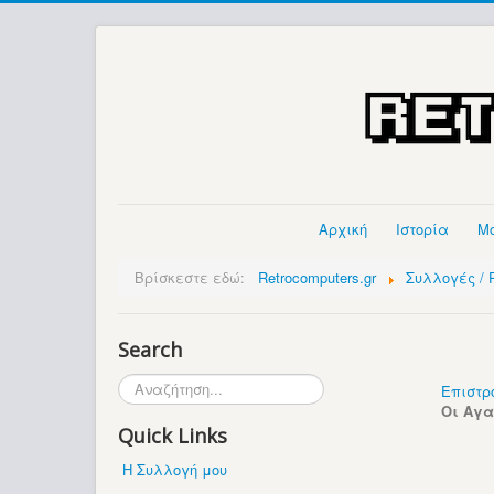
Αρχική
Ιστορία
Μ
Βρίσκεστε εδώ:
Retrocomputers.gr
Συλλογές / P
Search
Αναζήτηση...
Επιστρ
Οι Αγ
Quick Links
Η Συλλογή μου