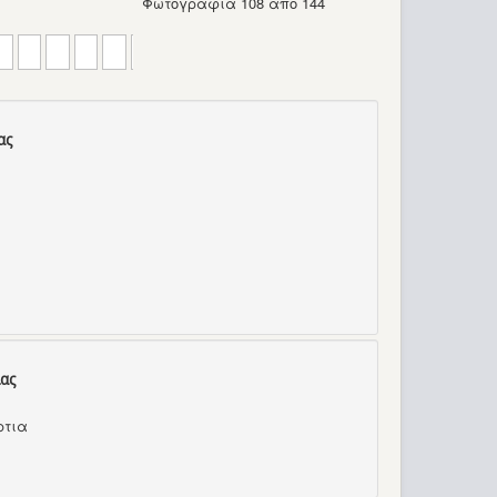
Φωτογραφία 108 από 144
ας
ας
ρτια