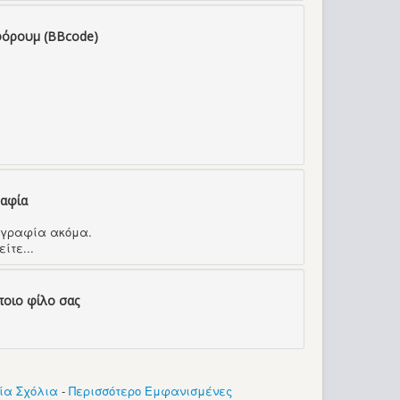
φόρουμ (BBcode)
ραφία
τογραφία ακόμα.
ίτε...
ποιο φίλο σας
ία Σχόλια
-
Περισσότερο Εμφανισμένες