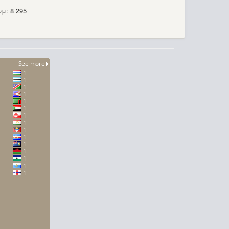
μ: 8 295