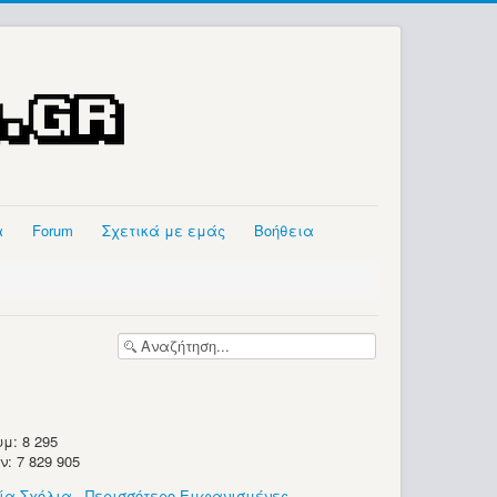
α
Forum
Σχετικά με εμάς
Βοήθεια
μ: 8 295
 7 829 905
ία Σχόλια
-
Περισσότερο Εμφανισμένες