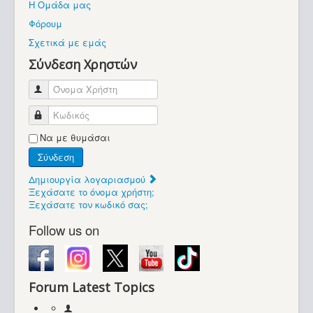
Η Ομάδα μας
Βοήθεια
Φόρουμ
Βρίσκεστε εδώ:
Σχετικά με εμάς
Retrocomputers.gr
Σύνδεση Χρηστών
Όνομα Χρήστη
Κωδικός
Να με θυμάσαι
Σύνδεση
Δημιουργία λογαριασμού
Ξεχάσατε το όνομα χρήστη;
Ξεχάσατε τον κωδικό σας;
Follow us on
Forum Latest Topics