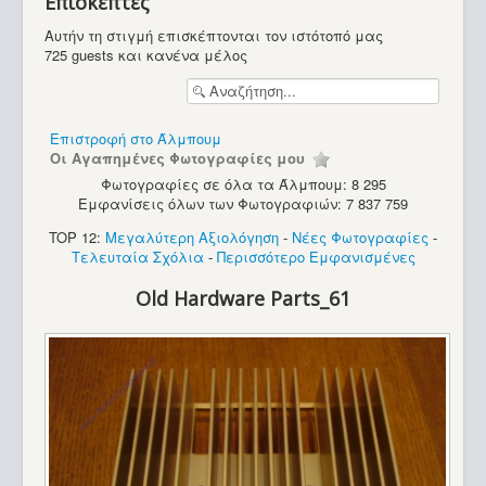
Επισκέπτες
Υπολογιστές
Αυτήν τη στιγμή επισκέπτονται τον ιστότοπό μας
725 guests και κανένα μέλος
Επιστροφή στο Άλμπουμ
Οι Αγαπημένες Φωτογραφίες μου
Φωτογραφίες σε όλα τα Άλμπουμ: 8 295
Εμφανίσεις όλων των Φωτογραφιών: 7 837 759
TOP 12:
Μεγαλύτερη Αξιολόγηση
-
Νέες Φωτογραφίες
-
Τελευταία Σχόλια
-
Περισσότερο Εμφανισμένες
Old Hardware Parts_61