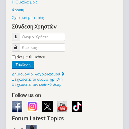
Η Ομάδα μας
Βοήθεια
Φόρουμ
Βρίσκεστε εδώ:
Σχετικά με εμάς
Retrocomputers.gr
Σύνδεση Χρηστών
Όνομα Χρήστη
Κωδικός
Να με θυμάσαι
Σύνδεση
Δημιουργία λογαριασμού
Ξεχάσατε το όνομα χρήστη;
Ξεχάσατε τον κωδικό σας;
Follow us on
Forum Latest Topics