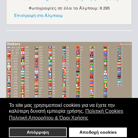
Φωτογραφίες σε όλα τα Άλμπουμ: 8 295
Επιστροφή στο Άλμπουμ
Το site μας χρησιμοποιεί cookies για να έχετε την
καλύτερη δυνατή εμπειρία χρήσης.
Πολιτική Cookies
Αρχική
|
'Οροι Χρήσης
|
Επικοινωνία
Πολιτική Απορρήτου & Όροι Χρήσης
Copyright © 2011-2026. All Rights Reserved - Με επιφύλαξη
παντός δικαιώματος
Απόρριψη
Αποδοχή cookies