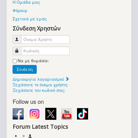
Η Ομάδα μας
Βοήθεια
Φόρουμ
Βρίσκεστε εδώ:
Σχετικά με εμάς
Retrocomputers.gr
Σύνδεση Χρηστών
Όνομα Χρήστη
Κωδικός
Να με θυμάσαι
Σύνδεση
Δημιουργία λογαριασμού
Ξεχάσατε το όνομα χρήστη;
Ξεχάσατε τον κωδικό σας;
Follow us on
Forum Latest Topics