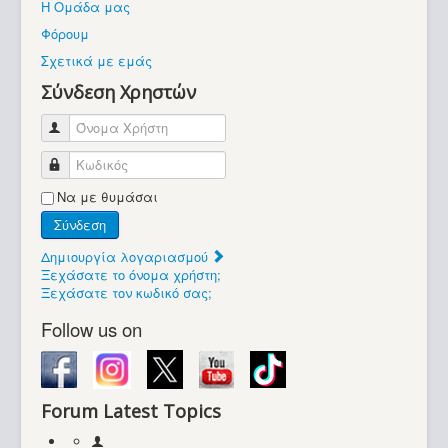
Η Ομάδα μας
Βοήθεια
Φόρουμ
Βρίσκεστε εδώ:
Σχετικά με εμάς
Retrocomputers.gr
Σύνδεση Χρηστών
Όνομα Χρήστη
Κωδικός
Να με θυμάσαι
Σύνδεση
Δημιουργία λογαριασμού
Ξεχάσατε το όνομα χρήστη;
Ξεχάσατε τον κωδικό σας;
Follow us on
Forum Latest Topics