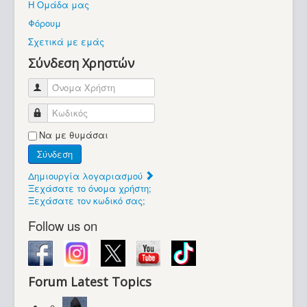
Η Ομάδα μας
Βοήθεια
Φόρουμ
Βρίσκεστε εδώ:
Σχετικά με εμάς
Retrocomputers.gr
Σύνδεση Χρηστών
Όνομα Χρήστη
Κωδικός
Να με θυμάσαι
Σύνδεση
Δημιουργία λογαριασμού
Ξεχάσατε το όνομα χρήστη;
Ξεχάσατε τον κωδικό σας;
Follow us on
Forum Latest Topics