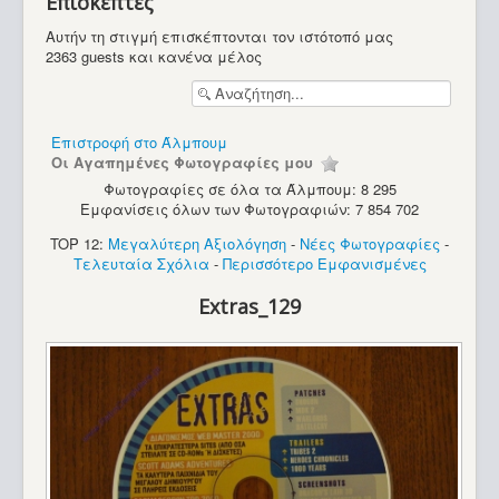
Επισκέπτες
Υπολογιστές
Αυτήν τη στιγμή επισκέπτονται τον ιστότοπό μας
2363 guests και κανένα μέλος
Επιστροφή στο Άλμπουμ
Οι Αγαπημένες Φωτογραφίες μου
Φωτογραφίες σε όλα τα Άλμπουμ: 8 295
Εμφανίσεις όλων των Φωτογραφιών: 7 854 702
TOP 12:
Μεγαλύτερη Αξιολόγηση
-
Νέες Φωτογραφίες
-
Τελευταία Σχόλια
-
Περισσότερο Εμφανισμένες
Extras_129
Apple Macintosh SE FDHD