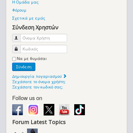
Η Ομάδα μας
Βοήθεια
Φόρουμ
Βρίσκεστε εδώ:
Σχετικά με εμάς
Retrocomputers.gr
Σύνδεση Χρηστών
Όνομα Χρήστη
Κωδικός
Να με θυμάσαι
Σύνδεση
Δημιουργία λογαριασμού
Ξεχάσατε το όνομα χρήστη;
Ξεχάσατε τον κωδικό σας;
Follow us on
Forum Latest Topics