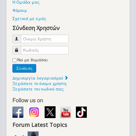
Η Ομάδα μας
Βοήθεια
Φόρουμ
Βρίσκεστε εδώ:
Σχετικά με εμάς
Retrocomputers.gr
Σύνδεση Χρηστών
Όνομα Χρήστη
Κωδικός
Να με θυμάσαι
Σύνδεση
Δημιουργία λογαριασμού
Ξεχάσατε το όνομα χρήστη;
Ξεχάσατε τον κωδικό σας;
Follow us on
Forum Latest Topics