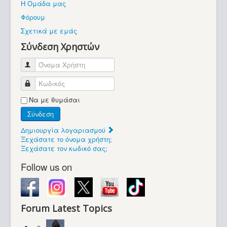
Η Ομάδα μας
Βοήθεια
Φόρουμ
Βρίσκεστε εδώ:
Σχετικά με εμάς
Retrocomputers.gr
Σύνδεση Χρηστών
Όνομα Χρήστη
Κωδικός
Να με θυμάσαι
Σύνδεση
Δημιουργία λογαριασμού
Ξεχάσατε το όνομα χρήστη;
Ξεχάσατε τον κωδικό σας;
Follow us on
Forum Latest Topics