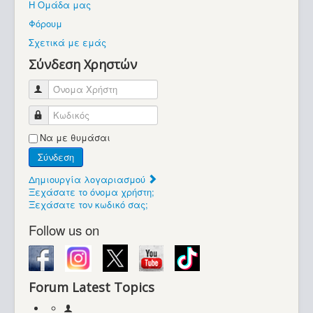
Η Ομάδα μας
Βοήθεια
Φόρουμ
Βρίσκεστε εδώ:
Σχετικά με εμάς
Retrocomputers.gr
Σύνδεση Χρηστών
Όνομα Χρήστη
Κωδικός
Να με θυμάσαι
Σύνδεση
Δημιουργία λογαριασμού
Ξεχάσατε το όνομα χρήστη;
Ξεχάσατε τον κωδικό σας;
Follow us on
Forum Latest Topics