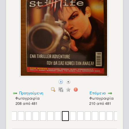
Προηγούμενη
Επόμενο
Φωτογραφία
Φωτογραφία
208 από 481
210 από 481
PC - Micron PowerStation - Idaho (Pentium MMX)_28