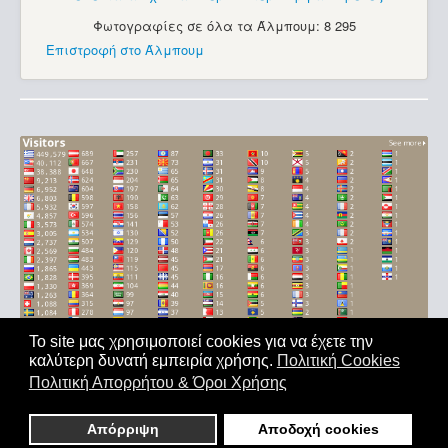
Φωτογραφίες σε όλα τα Άλμπουμ: 8 295
Επιστροφή στο Άλμπουμ
Το site μας χρησιμοποιεί cookies για να έχετε την
καλύτερη δυνατή εμπειρία χρήσης.
Πολιτική Cookies
Αρχική
|
'Οροι Χρήσης
|
Επικοινωνία
Πολιτική Απορρήτου & Όροι Χρήσης
Copyright © 2011-2026. All Rights Reserved - Με επιφύλαξη
παντός δικαιώματος
Απόρριψη
Αποδοχή cookies