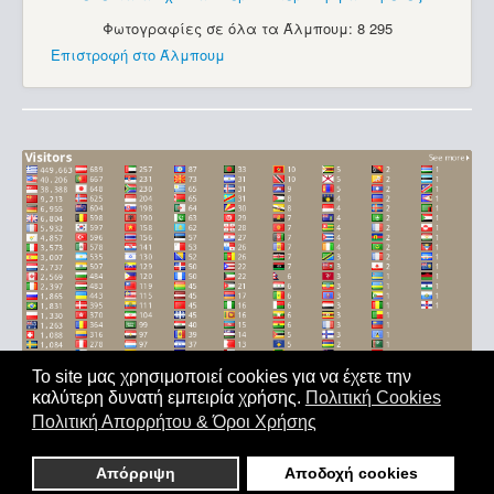
Φωτογραφίες σε όλα τα Άλμπουμ: 8 295
Επιστροφή στο Άλμπουμ
Το site μας χρησιμοποιεί cookies για να έχετε την
καλύτερη δυνατή εμπειρία χρήσης.
Πολιτική Cookies
Αρχική
|
'Οροι Χρήσης
|
Επικοινωνία
Πολιτική Απορρήτου & Όροι Χρήσης
Copyright © 2011-2026. All Rights Reserved - Με επιφύλαξη
παντός δικαιώματος
Απόρριψη
Αποδοχή cookies