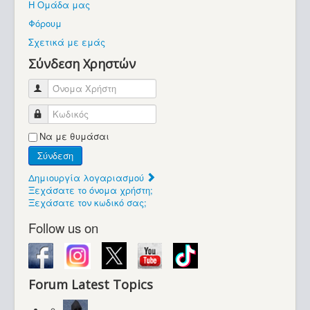
Η Ομάδα μας
Βοήθεια
Φόρουμ
Βρίσκεστε εδώ:
Σχετικά με εμάς
Retrocomputers.gr
Σύνδεση Χρηστών
Όνομα Χρήστη
Κωδικός
Να με θυμάσαι
Σύνδεση
Δημιουργία λογαριασμού
Ξεχάσατε το όνομα χρήστη;
Ξεχάσατε τον κωδικό σας;
Follow us on
Forum Latest Topics