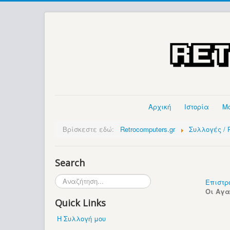
Αρχική
Ιστορία
Μ
Βρίσκεστε εδώ:
Retrocomputers.gr
Συλλογές / P
Search
Αναζήτηση...
Επιστρ
Οι Αγ
Quick Links
Η Συλλογή μου