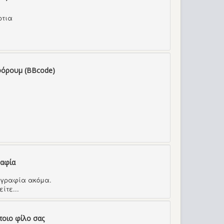
ρτια
φόρουμ (BBcode)
ραφία
τογραφία ακόμα.
ίτε...
ποιο φίλο σας