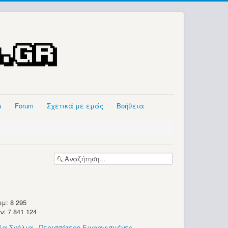
α
Forum
Σχετικά με εμάς
Βοήθεια
μ: 8 295
 7 841 124
ία Σχόλια
-
Περισσότερο Εμφανισμένες