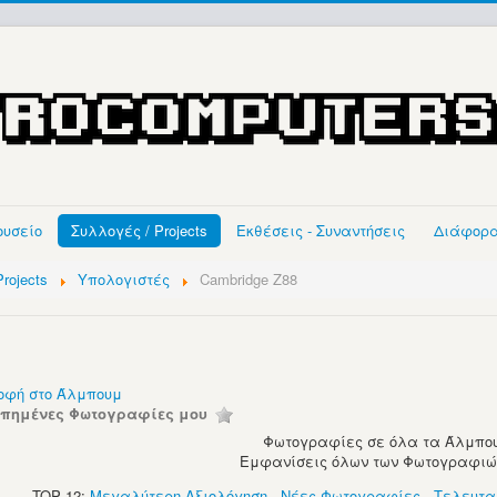
ουσείο
Συλλογές / Projects
Εκθέσεις - Συναντήσεις
Διάφορ
rojects
Υπολογιστές
Cambridge Z88
οφή στο Άλμπουμ
απημένες Φωτογραφίες μου
Φωτογραφίες σε όλα τα Άλμπου
Εμφανίσεις όλων των Φωτογραφιών:
TOP 12:
Μεγαλύτερη Αξιολόγηση
-
Νέες Φωτογραφίες
-
Τελευτα