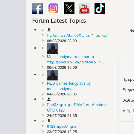
Forum Latest Topics
Φ
Πωλείται Atari65XE με "προίκα"
06/08/2026 23:29
Metalcandyman's corner με
περιεργα και αφασιακα in...
06/08/2026 19:09
Ημερο
NES games longplays by
metalcandyman
Εμφα
04/08/2026 20:05
Βαθμ
Πρόβλημα με RAM? σε Amstrad
CPC 6128
Μέγεθ
24/07/2026 21:35
6128 πρόβλημα
23/07/2026 12:25