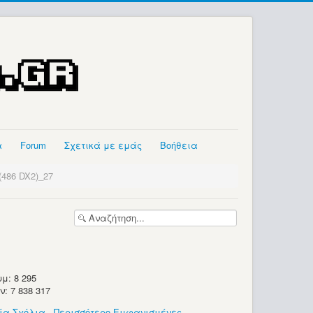
α
Forum
Σχετικά με εμάς
Βοήθεια
(486 DX2)_27
μ: 8 295
 7 838 317
ία Σχόλια
-
Περισσότερο Εμφανισμένες