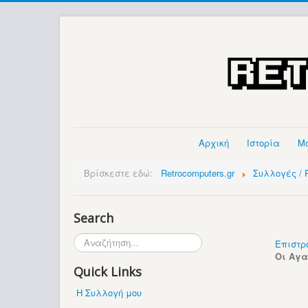
Αρχική
Ιστορία
Μ
Βρίσκεστε εδώ:
Retrocomputers.gr
Συλλογές / P
Search
Αναζήτηση...
Επιστρ
Οι Αγ
Quick Links
Η Συλλογή μου