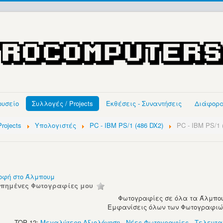
ουσείο
Συλλογές / Projects
Εκθέσεις - Συναντήσεις
Διάφορ
rojects
Υπολογιστές
PC - IBM PS/1 (486 DX2)
PC - IBM PS/1 
οφή στο Άλμπουμ
απημένες Φωτογραφίες μου
Φωτογραφίες σε όλα τα Άλμπου
Εμφανίσεις όλων των Φωτογραφιών:
TOP 12:
Μεγαλύτερη Αξιολόγηση
-
Νέες Φωτογραφίες
-
Τελευτα