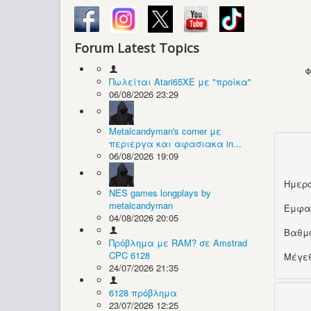
Forum Latest Topics
Φ
Πωλείται Atari65XE με "προίκα"
06/08/2026 23:29
Metalcandyman's corner με
περιεργα και αφασιακα in...
06/08/2026 19:09
Ημερο
NES games longplays by
metalcandyman
Εμφα
04/08/2026 20:05
Βαθμ
Πρόβλημα με RAM? σε Amstrad
CPC 6128
Μέγεθ
24/07/2026 21:35
6128 πρόβλημα
23/07/2026 12:25