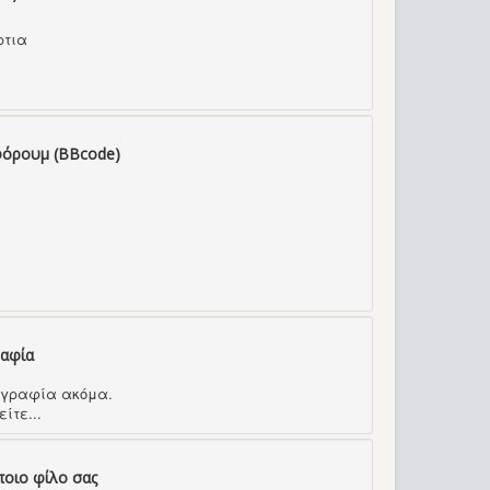
ρτια
φόρουμ (BBcode)
ραφία
τογραφία ακόμα.
ίτε...
ποιο φίλο σας