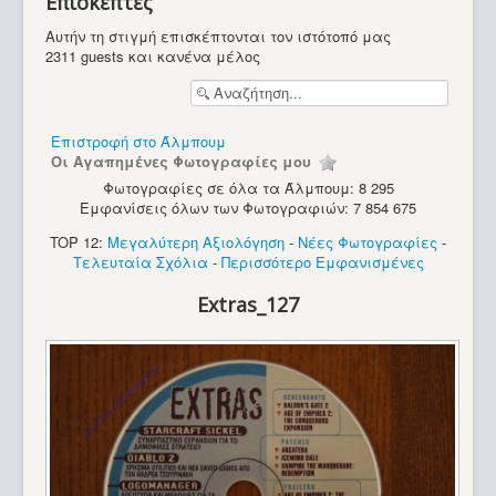
Επισκέπτες
Υπολογιστές
Αυτήν τη στιγμή επισκέπτονται τον ιστότοπό μας
2311 guests και κανένα μέλος
Επιστροφή στο Άλμπουμ
Οι Αγαπημένες Φωτογραφίες μου
Φωτογραφίες σε όλα τα Άλμπουμ: 8 295
Εμφανίσεις όλων των Φωτογραφιών: 7 854 675
TOP 12:
Μεγαλύτερη Αξιολόγηση
-
Νέες Φωτογραφίες
-
Τελευταία Σχόλια
-
Περισσότερο Εμφανισμένες
Extras_127
Apple Macintosh SE FDHD