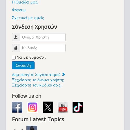
Η Ομάδα μας
Βοήθεια
Φόρουμ
Βρίσκεστε εδώ:
Σχετικά με εμάς
Retrocomputers.gr
Σύνδεση Χρηστών
Όνομα Χρήστη
Κωδικός
Να με θυμάσαι
Σύνδεση
Δημιουργία λογαριασμού
Ξεχάσατε το όνομα χρήστη;
Ξεχάσατε τον κωδικό σας;
Follow us on
Forum Latest Topics