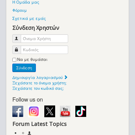
Η Ομάδα μας
Βοήθεια
Φόρουμ
Βρίσκεστε εδώ:
Σχετικά με εμάς
Retrocomputers.gr
Σύνδεση Χρηστών
Όνομα Χρήστη
Κωδικός
Να με θυμάσαι
Σύνδεση
Δημιουργία λογαριασμού
Ξεχάσατε το όνομα χρήστη;
Ξεχάσατε τον κωδικό σας;
Follow us on
Forum Latest Topics